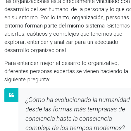
las organizaciones está directamente vinculado con 
desarrollo del ser humano, de la persona y lo que o
en su entorno. Por lo tanto,
organización, personas 
entorno forman parte del mismo sistema
. Sistemas
La Escuela de Negocios TEAL- Andalucía busca re
abiertos, caóticos y complejos que tenemos que
Tercer Sector de Andalucía, asumiendo nuevos model
explorar, entender y analizar para un adecuado
Únete a nuestra comunidad
desarrollo organizacional.
Para entender mejor el desarrollo organizativo,
diferentes personas expertas se vienen haciendo la
siguiente pregunta:
¿Cómo ha evolucionado la humanidad
Suscríbete a nuestro boletín
desde las formas más tempranas de
conciencia hasta la consciencia
Suscribirse
compleja de los tiempos modernos?