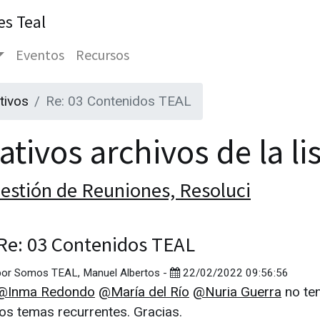
es Teal
Eventos
Recursos
tivos
Re: 03 Contenidos TEAL
tivos archivos de la li
estión de Reuniones, Resoluci
Re: 03 Contenidos TEAL
por
Somos TEAL, Manuel Albertos
-
22/02/2022 09:56:56
@Inma Redondo
@María del Río
@Nuria Guerra
no ten
los temas recurrentes. Gracias.