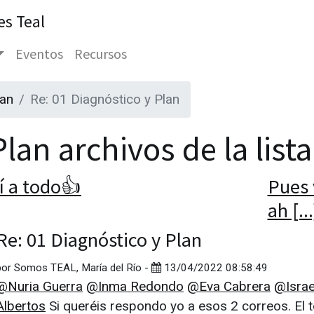
es Teal
Eventos
Recursos
lan
Re: 01 Diagnóstico y Plan
lan archivos de la list
í a todo👍
Pues
ah [..
Re: 01 Diagnóstico y Plan
por
Somos TEAL, María del Río
-
13/04/2022 08:58:49
@Nuria Guerra
@Inma Redondo
@Eva Cabrera
@Israe
Albertos
Si queréis respondo yo a esos 2 correos. El t