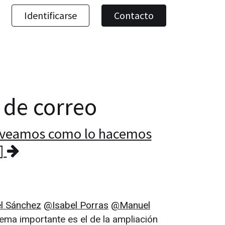
Identificarse
Contacto
a de correo
 veamos como lo hacemos
.]
l Sánchez
@Isabel Porras
@Manuel
ema importante es el de la ampliación