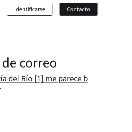
Identificarse
Contacto
a de correo
a del Río [1] me parece b