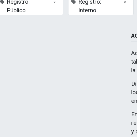
Registro:
Registro:
×
×
Público
Interno
A
Aq
ta
la
lucía busca realizar un proceso transformación en las organiza
do nuevos modelos organizativos que ponen en el centro a las perso
Di
lo
en
En
re
y 