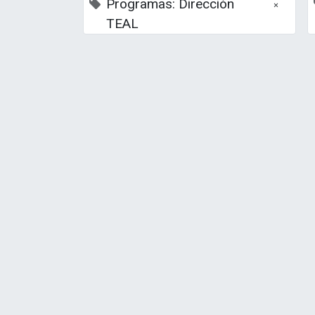
Programas: Dirección
×
TEAL
La Escuela de Negocios TEAL- Anda
Tercer Sector de Andalucía, asumien