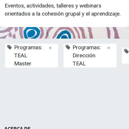
Eventos, actividades, talleres y webinars
orientados a la cohesión grupal y el aprendizaje.
Programas:
Programas:
×
×
TEAL
Dirección
Master
TEAL
La Escuela de Negocios TEAL- Andalucía busca re
Tercer Sector de Andalucía, asumiendo nuevos model
ACERCA DE