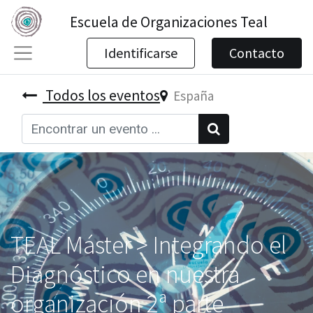
Escuela de Organizaciones Teal
Identificarse
Contacto
Todos los eventos
España
TEAL Máster > Integrando el
Diagnóstico en nuestra
organización 2ª parte