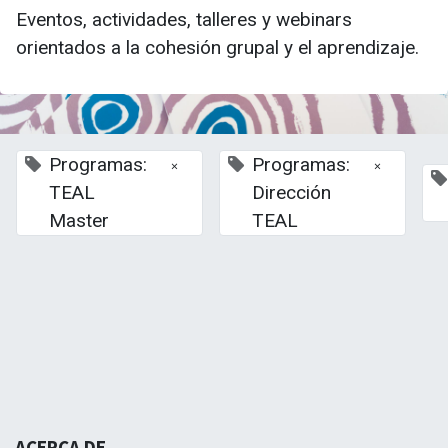
Eventos, actividades, talleres y webinars
orientados a la cohesión grupal y el aprendizaje.
Programas:
Programas:
×
×
TEAL
Dirección
Master
TEAL
La Escuela de Negocios TEAL- Andalucía busca re
Tercer Sector de Andalucía, asumiendo nuevos model
ACERCA DE